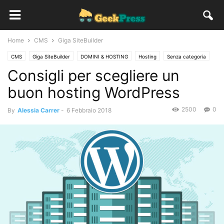
Home
CMS
Giga SiteBuilder
CMS
Giga SiteBuilder
DOMINI & HOSTING
Hosting
Senza categoria
Consigli per scegliere un
WordPress
buon hosting WordPress
2500
0
By
Alessia Carrer
-
6 Febbraio 2018