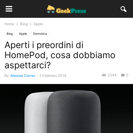
Home
Blog
Apple
Blog
Apple
Domotica
Aperti i preordini di
HomePod, cosa dobbiamo
aspettarci?
2344
0
By
Alessia Carrer
-
5 Febbraio 2018