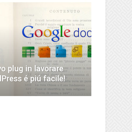
o plug in lavorare
ress é piú facile!