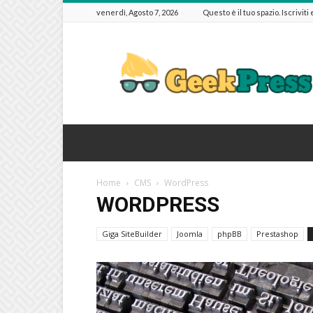
venerdì, Agosto 7, 2026
Questo è il tuo spazio. Iscriviti
GeekPressIT
Home
CMS
WordPress
WORDPRESS
Giga SiteBuilder
Joomla
phpBB
Prestashop