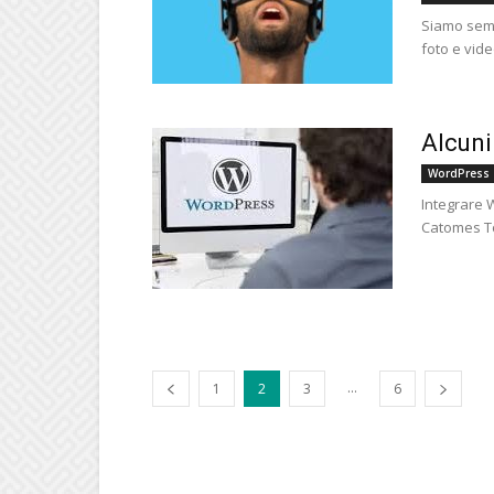
Siamo sempr
foto e vide
Alcuni
WordPress
Integrare 
Catomes Tot
...
1
2
3
6