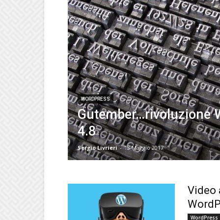
WORDPRESS
Gutember…rivoluzione 
4.8
Sergio Livrieri
-
13 Maggio 2017
Video a
WordP
WordPress