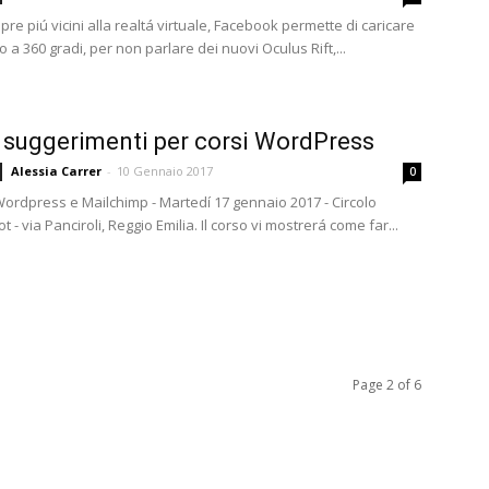
e piú vicini alla realtá virtuale, Facebook permette di caricare
o a 360 gradi, per non parlare dei nuovi Oculus Rift,...
 suggerimenti per corsi WordPress
Alessia Carrer
-
10 Gennaio 2017
0
Wordpress e Mailchimp - Martedí 17 gennaio 2017 - Circolo
 - via Panciroli, Reggio Emilia. Il corso vi mostrerá come far...
Page 2 of 6