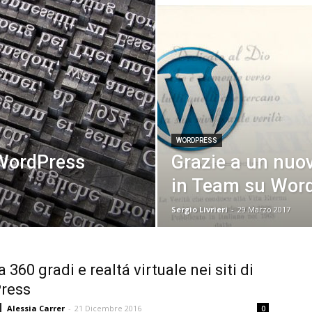
WORDPRESS
WordPress
Grazie a un nuov
in Team su WordP
Sergio Livrieri
-
29 Marzo 2017
 360 gradi e realtá virtuale nei siti di
ress
Alessia Carrer
-
21 Dicembre 2016
0