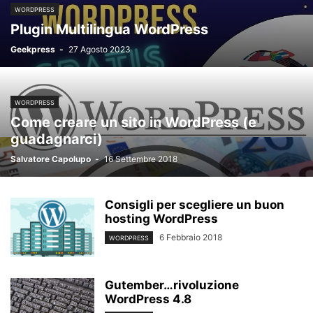
WORDPRESS
Plugin Multilingua WordPress
Geekpress
-
27 Agosto 2023
WORDPRESS
Come creare un sito in WordPress (e
guadagnarci)
Salvatore Capolupo
-
16 Settembre 2018
Consigli per scegliere un buon
hosting WordPress
6 Febbraio 2018
WORDPRESS
Gutember…rivoluzione
WordPress 4.8