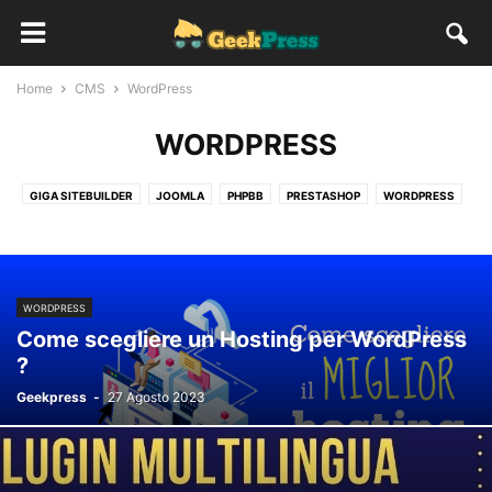
Home
CMS
WordPress
WORDPRESS
GIGA SITEBUILDER
JOOMLA
PHPBB
PRESTASHOP
WORDPRESS
WORDPRESS
Come scegliere un Hosting per WordPress
?
Geekpress
-
27 Agosto 2023