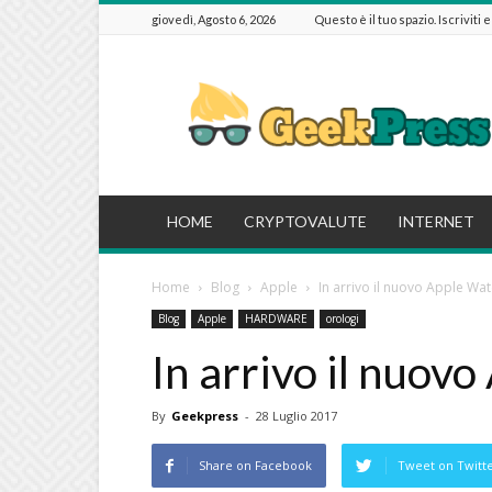
giovedì, Agosto 6, 2026
Questo è il tuo spazio. Iscriviti 
GeekPressIT
HOME
CRYPTOVALUTE
INTERNET
Home
Blog
Apple
In arrivo il nuovo Apple Wat
Blog
Apple
HARDWARE
orologi
In arrivo il nuov
By
Geekpress
-
28 Luglio 2017
Share on Facebook
Tweet on Twitt