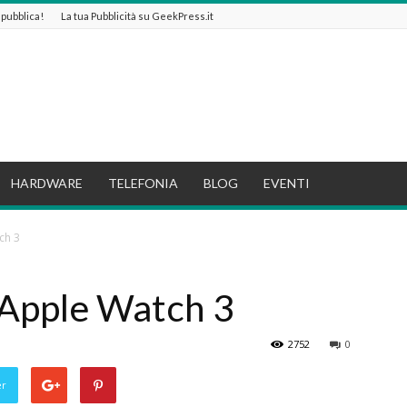
e pubblica!
La tua Pubblicità su GeekPress.it
HARDWARE
TELEFONIA
BLOG
EVENTI
ch 3
o Apple Watch 3
2752
0
er