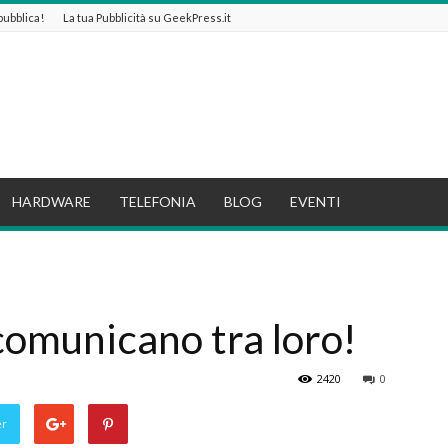
 pubblica!
La tua Pubblicità su GeekPress.it
HARDWARE
TELEFONIA
BLOG
EVENTI
!
comunicano tra loro!
2420
0
er