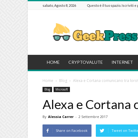
sabato, Agosto 8, 2026
Questo è il tuo spazio. Iscriviti e
GeekPressIT
HOME
CRYPTOVALUTE
INTERNET
Home
Blog
Alexa e Cortana comunicano tra loro
Blog
Microsoft
Alexa e Cortana 
By
Alessia Carrer
-
2 Settembre 2017
Share on Facebook
Tweet on Twitt