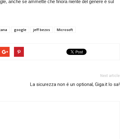
ogle, anche se ammette che finora niente del genere è sul
tana
google
jeff bezos
Microsoft
Next article
La sicurezza non é un optional, Giga.it lo sa!