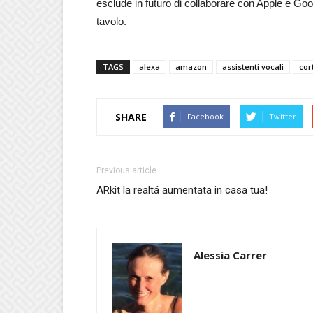
esclude in futuro di collaborare con Apple e Go
tavolo.
TAGS
alexa
amazon
assistenti vocali
cor
SHARE
Facebook
Twitter
Previous article
ARkit la realtá aumentata in casa tua!
Alessia Carrer