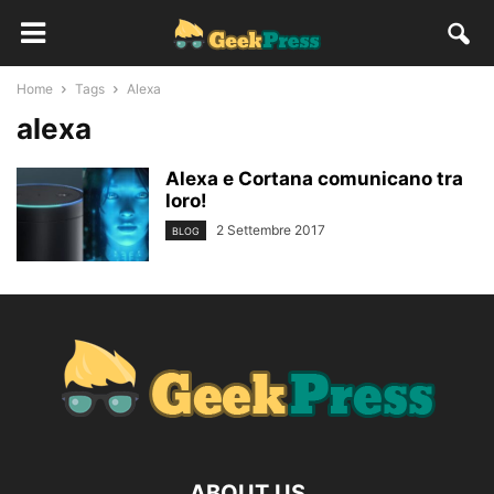
Home
Tags
Alexa
alexa
Alexa e Cortana comunicano tra
loro!
2 Settembre 2017
BLOG
ABOUT US