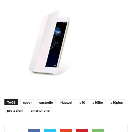
TAGS
cover
custodie
Huawei
p10
p10lite
p10plus
protezioni
smartphone