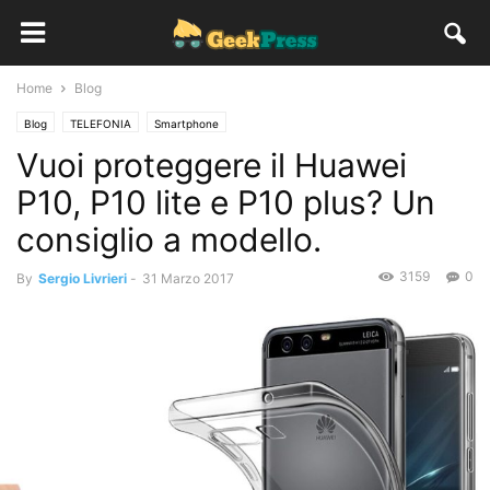
Home
Blog
Blog
TELEFONIA
Smartphone
Vuoi proteggere il Huawei
P10, P10 lite e P10 plus? Un
consiglio a modello.
3159
0
By
Sergio Livrieri
-
31 Marzo 2017