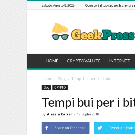
sabato, Agosto 8, 2026
Questo è il tuo spazio. Iscriviti e
GeekPressIT
HOME
CRYPTOVALUTE
INTERNET
Home
Blog
Tempi bui per i bitcoin.
Blog
CRYPTO
Tempi bui per i bi
By
Alessia Carrer
-
18 Luglio 2018
Share on Facebook
Tweet on Twitt