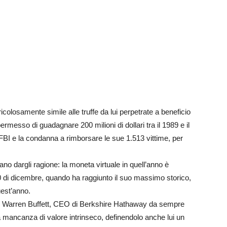
colosamente simile alle truffe da lui perpetrate a beneficio
rmesso di guadagnare 200 milioni di dollari tra il 1989 e il
l’FBI e la condanna a rimborsare le sue 1.513 vittime, per
ano dargli ragione: la moneta virtuale in quell’anno è
0 di dicembre, quando ha raggiunto il suo massimo storico,
quest’anno.
che Warren Buffett, CEO di Berkshire Hathaway da sempre
la mancanza di valore intrinseco, definendolo anche lui un