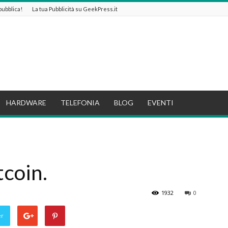
 pubblica!
La tua Pubblicità su GeekPress.it
HARDWARE
TELEFONIA
BLOG
EVENTI
tcoin.
1932
0
er