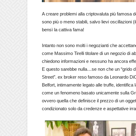
A creare problemi alla criptovaluta più famosa d
sono più o meno stabili, salvo lievi oscillazioni (il
bensì la cattiva fama!
Intanto non sono molti i negozianti che accettano
come Massimo Tirelli titolare di un negozio di a
chiedono informazioni e nessuno ha ancora effet
E questo sarebbe nulla…se non che un “grido di 
Street”. ex broker reso famoso da Leonardo DiC
Belfort, intimamente legato alle truffe, identific
come un fenomeno basato unicamente sulla Great
ovvero quella che definisce il prezzo di un ogge
condizionato solo da credenze e aspettative irra