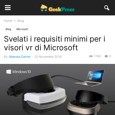
Home
Blog
Blog
Microsoft
Svelati i requisiti minimi per i
visori vr di Microsoft
1745
0
By
Alessia Carrer
-
23 Novembre 2016