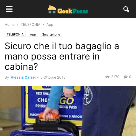
Home
TELEFONIA
App
TELEFONIA
App
Smartphone
Sicuro che il tuo bagaglio a
mano possa entrare in
cabina?
2179
0
By
Alessia Carrer
-
5 Ottobre 2018