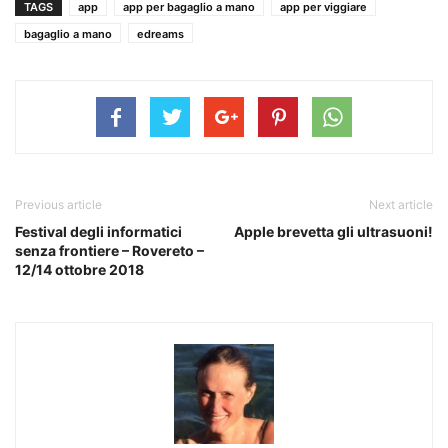
TAGS
app
app per bagaglio a mano
app per viggiare
bagaglio a mano
edreams
Previous article
Next article
Festival degli informatici
Apple brevetta gli ultrasuoni!
senza frontiere – Rovereto –
12/14 ottobre 2018