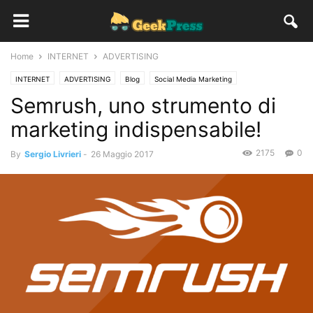
Home
INTERNET
ADVERTISING
INTERNET
ADVERTISING
Blog
Social Media Marketing
Semrush, uno strumento di
marketing indispensabile!
2175
0
By
Sergio Livrieri
-
26 Maggio 2017