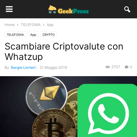
Home
TELEFONIA
App
TELEFONIA
App
CRYPTO
Scambiare Criptovalute con
Whatzup
2707
0
By
Sergio Livrieri
-
21 Maggio 2019