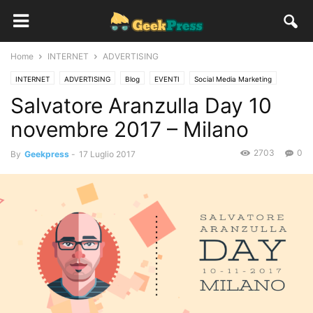
Home
INTERNET
ADVERTISING
INTERNET
ADVERTISING
Blog
EVENTI
Social Media Marketing
Salvatore Aranzulla Day 10
novembre 2017 – Milano
2703
0
By
Geekpress
-
17 Luglio 2017