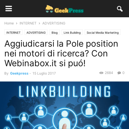
Home
INTERNET
ADVERTISING
INTERNET
ADVERTISING
Blog
Link Building
Social Media Marketing
Aggiudicarsi la Pole position
nei motori di ricerca? Con
Webinabox.it si puó!
2684
0
By
Geekpress
-
15 Luglio 2017