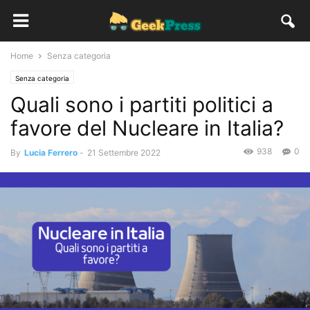
Home
Senza categoria
Senza categoria
Quali sono i partiti politici a
favore del Nucleare in Italia?
938
0
By
Lucia Ferrero
-
21 Settembre 2022