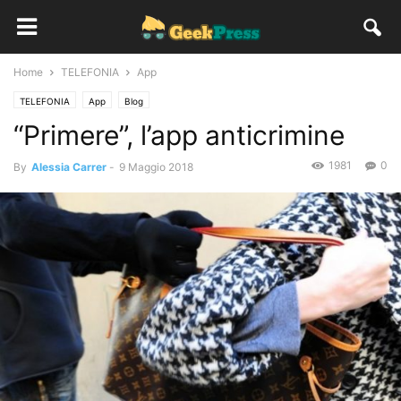
Home
TELEFONIA
App
TELEFONIA
App
Blog
“Primere”, l’app anticrimine
1981
0
By
Alessia Carrer
-
9 Maggio 2018