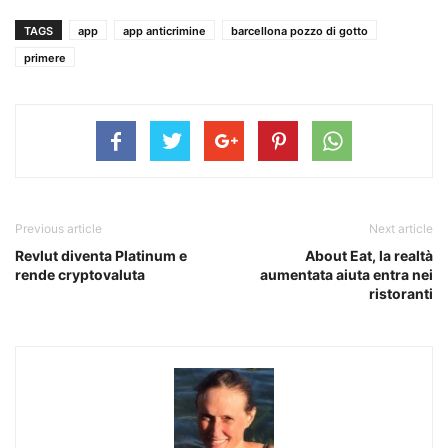
TAGS
app
app anticrimine
barcellona pozzo di gotto
primere
Previous article
Next article
Revlut diventa Platinum e
About Eat, la realtà
rende cryptovaluta
aumentata aiuta entra nei
ristoranti