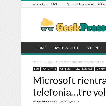
sabato, Agosto 8, 2026
Questo è il tuo spazio. Iscriviti e
GeekPressIT
HOME
CRYPTOVALUTE
INTERNET
Home
Blog
Microsoft rientra nel mondo della tel
Blog
HARDWARE
Camputer - Tablet - Notebook
Microsof
Microsoft rientra
telefonia…tre vol
By
Alessia Carrer
-
26 Maggio 2018