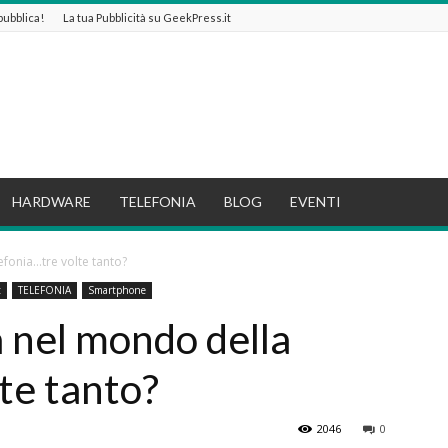
 pubblica!
La tua Pubblicità su GeekPress.it
HARDWARE
TELEFONIA
BLOG
EVENTI
efonia…tre volte tanto?
t
TELEFONIA
Smartphone
 nel mondo della
te tanto?
2046
0