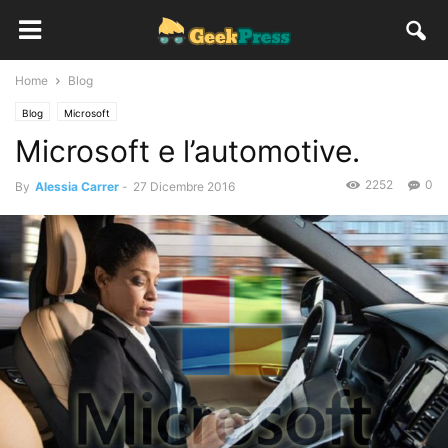
Home
Blog
Blog
Microsoft
Microsoft e l’automotive.
2252
0
By
Alessia Carrer
-
27 Dicembre 2016