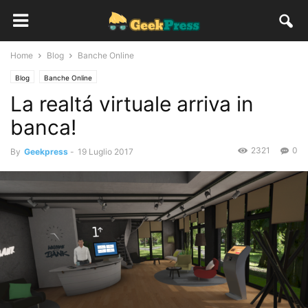
Home
Blog
Banche Online
Blog
Banche Online
La realtá virtuale arriva in
banca!
2321
0
By
Geekpress
-
19 Luglio 2017