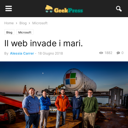
Home
Blog
Microsoft
Blog
Microsoft
Il web invade i mari.
1882
0
By
Alessia Carrer
-
18 Giugno 2018