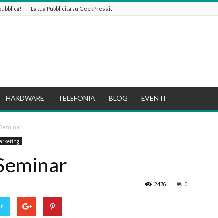
 pubblica!
La tua Pubblicità su GeekPress.it
HARDWARE
TELEFONIA
BLOG
EVENTI
 Seminar
arketing
 Seminar
2476
0
er