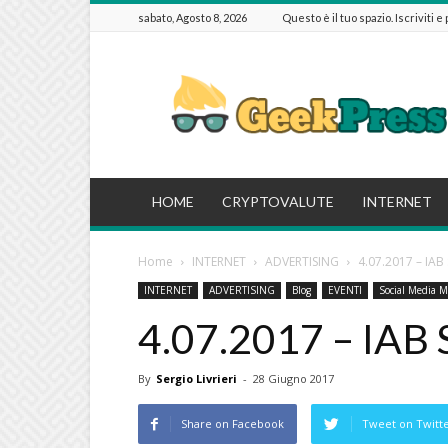
sabato, Agosto 8, 2026
Questo è il tuo spazio. Iscriviti e
GeekPressIT
HOME
CRYPTOVALUTE
INTERNET
Home
INTERNET
ADVERTISING
4.07.2017 – IAB
INTERNET
ADVERTISING
Blog
EVENTI
Social Media M
4.07.2017 – IAB
By
Sergio Livrieri
-
28 Giugno 2017
Share on Facebook
Tweet on Twitt