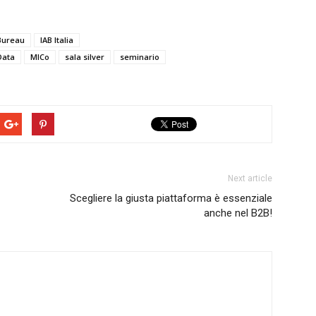
 Bureau
IAB Italia
Data
MICo
sala silver
seminario
Next article
Scegliere la giusta piattaforma è essenziale
anche nel B2B!