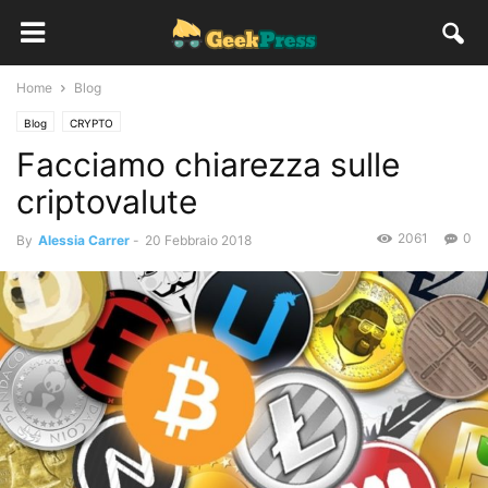
Home
Blog
Blog
CRYPTO
Facciamo chiarezza sulle
criptovalute
2061
0
By
Alessia Carrer
-
20 Febbraio 2018