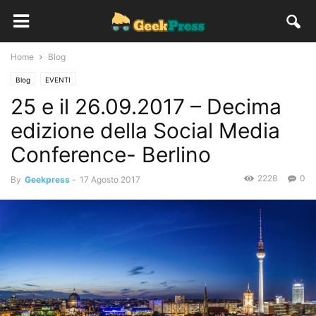
Home
Blog
Blog
EVENTI
25 e il 26.09.2017 – Decima
edizione della Social Media
Conference- Berlino
2228
0
By
Geekpress
-
17 Agosto 2017