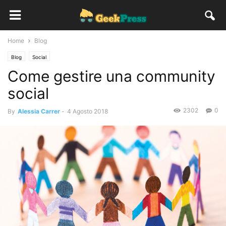
Home
Blog
Blog
Social
Come gestire una community
social
2302
0
By
Alessia Carrer
-
4 Agosto 2018