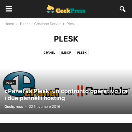
Home
Pannelli Gestione Server
Plesk
PLESK
CPANEL
IMSCP
PLESK
PLESK
cPanel vs Plesk, un confronto operativo fra
i due pannelli hosting
Geekpress
-
22 Novembre 2016