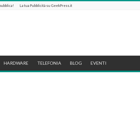
 pubblica!
La tua Pubblicità su GeekPress.it
HARDWARE
TELEFONIA
BLOG
EVENTI