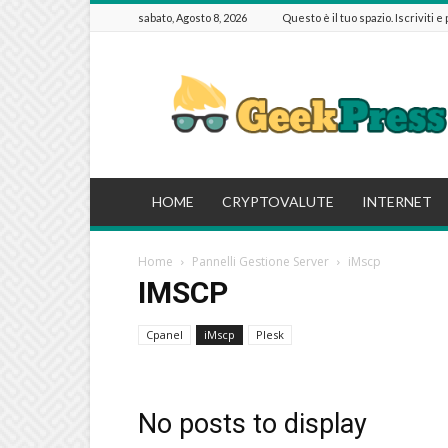
sabato, Agosto 8, 2026
Questo è il tuo spazio. Iscriviti e
GeekPressIT
HOME
CRYPTOVALUTE
INTERNET
Home
Pannelli Gestione Server
iMscp
IMSCP
Cpanel
iMscp
Plesk
No posts to display