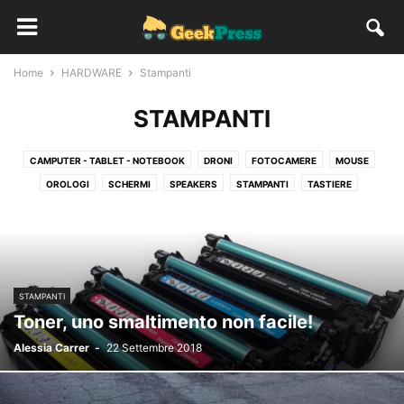
Home
HARDWARE
Stampanti
STAMPANTI
CAMPUTER - TABLET - NOTEBOOK
DRONI
FOTOCAMERE
MOUSE
OROLOGI
SCHERMI
SPEAKERS
STAMPANTI
TASTIERE
TELEVISIONI
VIDEOCAMERE
STAMPANTI
Toner, uno smaltimento non facile!
Alessia Carrer
-
22 Settembre 2018