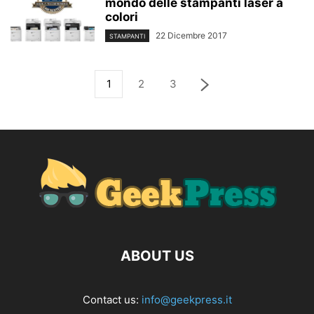
mondo delle stampanti laser a
colori
22 Dicembre 2017
STAMPANTI
1
2
3
ABOUT US
Contact us:
info@geekpress.it