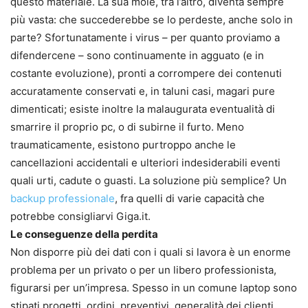
questo materiale. La sua mole, tra l’altro, diventa sempre
più vasta: che succederebbe se lo perdeste, anche solo in
parte? Sfortunatamente i virus – per quanto proviamo a
difendercene – sono continuamente in agguato (e in
costante evoluzione), pronti a corrompere dei contenuti
accuratamente conservati e, in taluni casi, magari pure
dimenticati; esiste inoltre la malaugurata eventualità di
smarrire il proprio pc, o di subirne il furto. Meno
traumaticamente, esistono purtroppo anche le
cancellazioni accidentali e ulteriori indesiderabili eventi
quali urti, cadute o guasti. La soluzione più semplice? Un
backup professionale
, fra quelli di varie capacità che
potrebbe consigliarvi Giga.it.
Le conseguenze della perdita
Non disporre più dei dati con i quali si lavora è un enorme
problema per un privato o per un libero professionista,
figurarsi per un’impresa. Spesso in un comune laptop sono
stipati progetti, ordini, preventivi, generalità dei clienti,