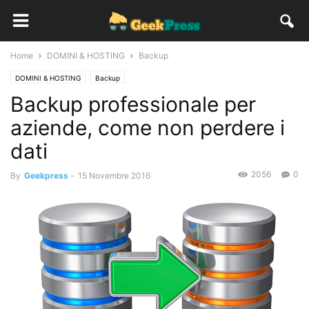
Home
DOMINI & HOSTING
Backup
DOMINI & HOSTING
Backup
Backup professionale per
aziende, come non perdere i
dati
2056
0
By
Geekpress
-
15 Novembre 2016