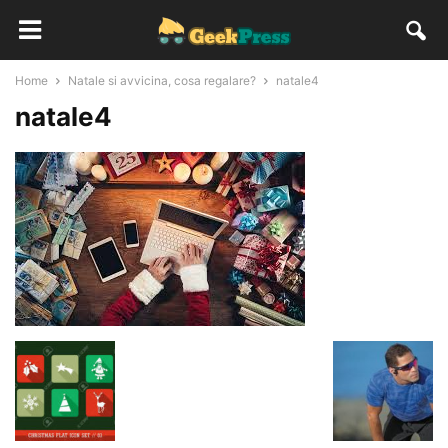
Home
Natale si avvicina, cosa regalare?
natale4
natale4