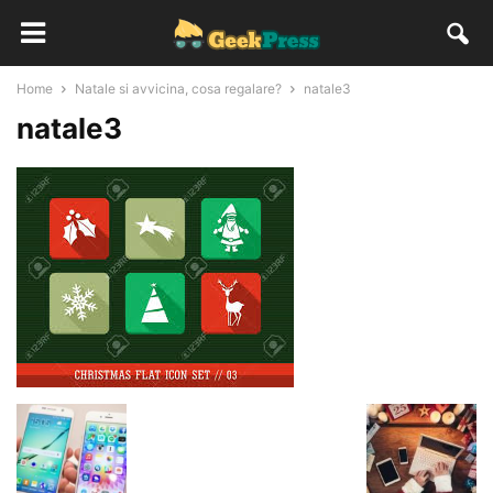
Home
Natale si avvicina, cosa regalare?
natale3
natale3