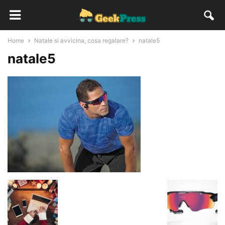
Home
Natale si avvicina, cosa regalare?
natale5
natale5