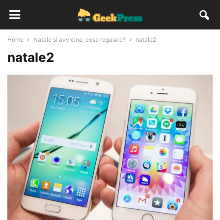
Home
Natale si avvicina, cosa regalare?
natale2
natale2