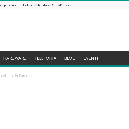
ti e pubblica!
La tua Pubblicità su GeekPress.it
HARDWARE
TELEFONIA
BLOG
EVENTI
sia!
arte Paper