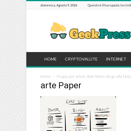
domenica, Agosto 9, 2026
Questo è il tuo spazio. Iscrivi
GeekPressIT
HOME
CRYPTOVALUTE
INTERNET
Home
10 app per artisti, date libero sfogo alla fanta
arte Paper