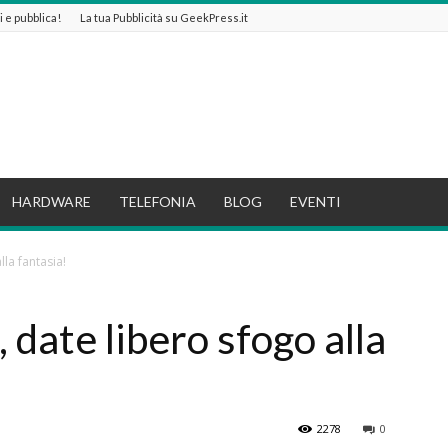
ti e pubblica!
La tua Pubblicità su GeekPress.it
HARDWARE
TELEFONIA
BLOG
EVENTI
lla fantasia!
, date libero sfogo alla
2278
0