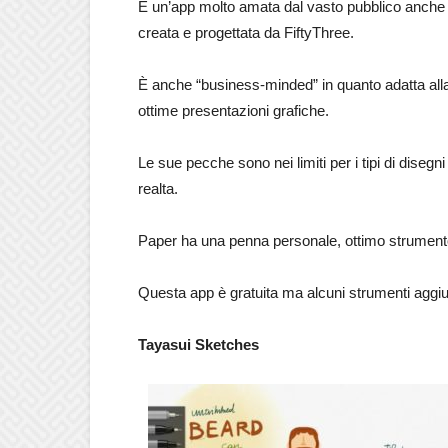
È un’app molto amata dal vasto pubblico anche per
creata e progettata da FiftyThree.
È anche “business-minded” in quanto adatta all
ottime presentazioni grafiche.
Le sue pecche sono nei limiti per i tipi di disegni
realta.
Paper ha una penna personale, ottimo strumento p
Questa app è gratuita ma alcuni strumenti aggi
Tayasui Sketches