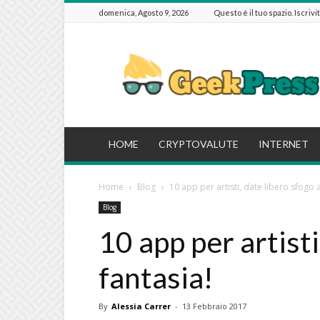
domenica, Agosto 9, 2026
Questo è il tuo spazio. Iscrivi
GeekPressIT
HOME
CRYPTOVALUTE
INTERNET
Home
Blog
10 app per artisti, date libero sfogo a
Blog
10 app per artisti
fantasia!
By
Alessia Carrer
-
13 Febbraio 2017