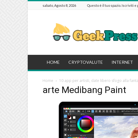
sabato, Agosto 8, 2026
Questo è il tuo spazio. Iscriviti e
GeekPressIT
HOME
CRYPTOVALUTE
INTERNET
Home
10 app per artisti, date libero sfogo alla fanta
arte Medibang Paint