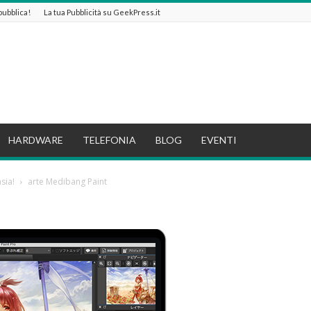
 pubblica!
La tua Pubblicità su GeekPress.it
HARDWARE
TELEFONIA
BLOG
EVENTI
sia!
arte Medibang Paint