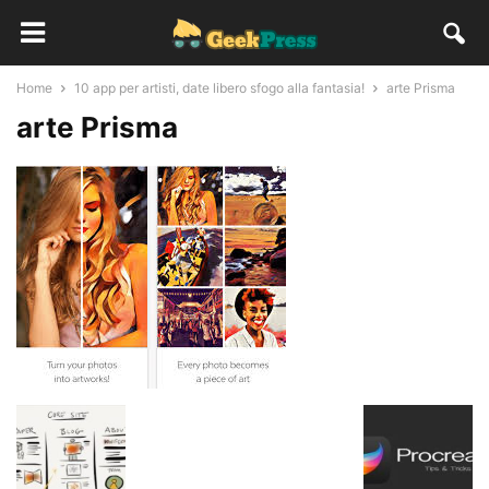
Home
10 app per artisti, date libero sfogo alla fantasia!
arte Prisma
arte Prisma