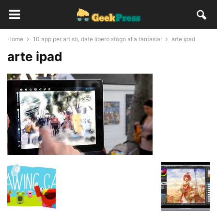
Home
10 app per artisti, date libero sfogo alla fantasia!
arte ipad
arte ipad