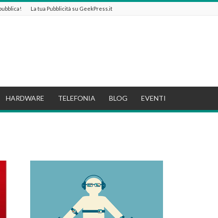
 pubblica!
La tua Pubblicità su GeekPress.it
HARDWARE
TELEFONIA
BLOG
EVENTI