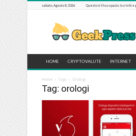
sabato, Agosto 8, 2026
Questo è il tuo spazio. Iscriviti e
GeekPressIT
HOME
CRYPTOVALUTE
INTERNET
Home
Tags
Orologi
Tag: orologi