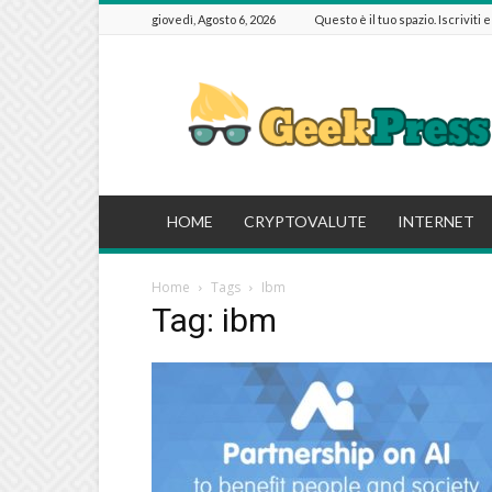
giovedì, Agosto 6, 2026
Questo è il tuo spazio. Iscriviti 
GeekPressIT
HOME
CRYPTOVALUTE
INTERNET
Home
Tags
Ibm
Tag: ibm