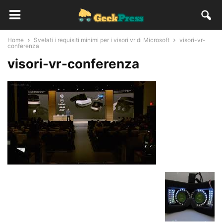
Home
Svelati i requisiti minimi per i visori vr di Microsoft
visori-vr-
conferenza
visori-vr-conferenza