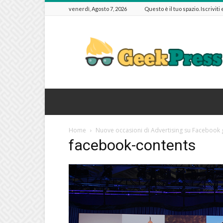
venerdì, Agosto 7, 2026
Questo è il tuo spazio. Iscriviti
GeekPressIT
Home
Nuove occasioni di Advertising su Facebook g
facebook-contents