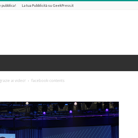
 e pubblica!
La tua Pubblicità su GeekPress.it
razie ai video!
facebook-contents