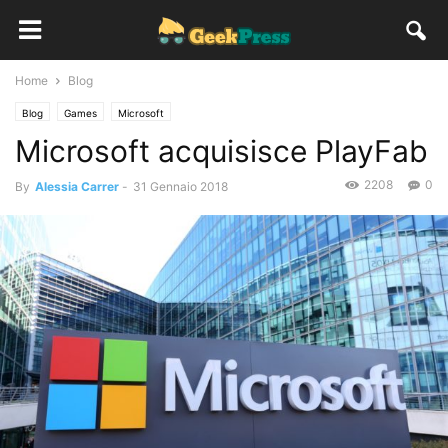
Home
Blog
Blog
Games
Microsoft
Microsoft acquisisce PlayFab
2208
0
By
Alessia Carrer
-
31 Gennaio 2018