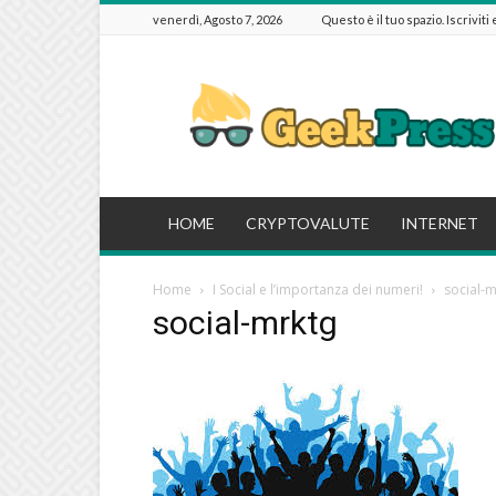
venerdì, Agosto 7, 2026
Questo è il tuo spazio. Iscriviti
GeekPressIT
HOME
CRYPTOVALUTE
INTERNET
Home
I Social e l’importanza dei numeri!
social-m
social-mrktg