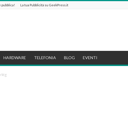
 e pubblica!
La tua Pubblicità su GeekPress.it
HARDWARE
TELEFONIA
BLOG
EVENTI
rktg