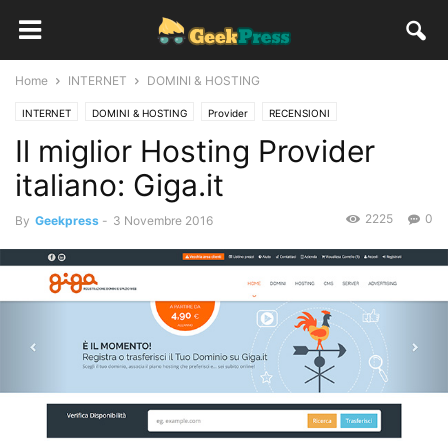
Home
INTERNET
DOMINI & HOSTING
INTERNET
DOMINI & HOSTING
Provider
RECENSIONI
Il miglior Hosting Provider
italiano: Giga.it
2225
0
By
Geekpress
-
3 Novembre 2016