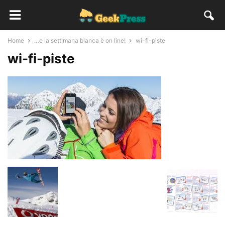
Home
…e la settimana bianca è on line!
wi-fi-piste
wi-fi-piste