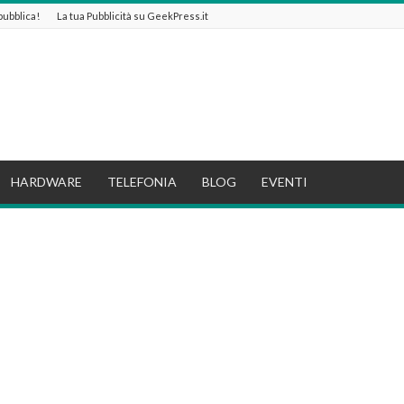
 pubblica!
La tua Pubblicità su GeekPress.it
HARDWARE
TELEFONIA
BLOG
EVENTI
e