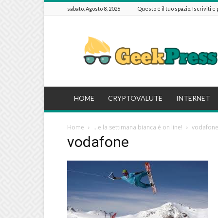
sabato, Agosto 8, 2026
Questo è il tuo spazio. Iscriviti e
GeekPressIT
HOME
CRYPTOVALUTE
INTERNET
Home
…e la settimana bianca è on line!
vodafon
vodafone