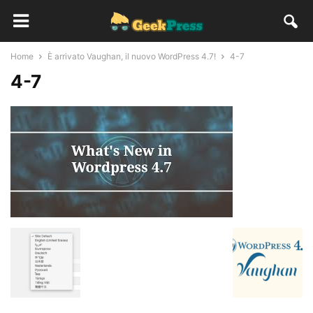
Home
È arrivato Vaughan, il nuovo WordPress 4.7!
4-7
4-7