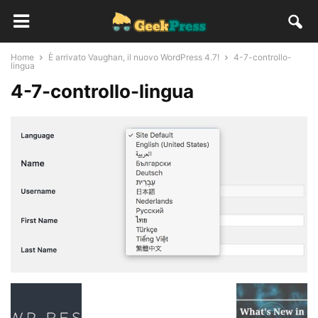
Home
È arrivato Vaughan, il nuovo WordPress 4.7!
4-7-controllo-
lingua
4-7-controllo-lingua