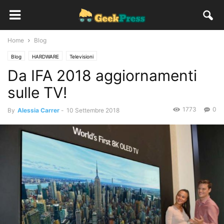
Home
Blog
Blog
HARDWARE
Televisioni
Da IFA 2018 aggiornamenti
sulle TV!
1773
0
By
Alessia Carrer
-
10 Settembre 2018